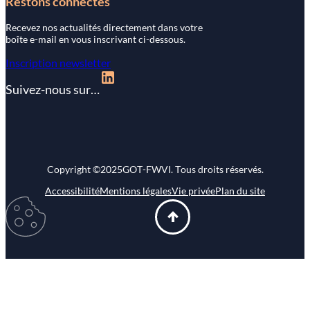
Restons connectés
Recevez nos actualités directement dans votre
boîte e-mail en vous inscrivant ci-dessous.
Inscription newsletter
Suivez-nous sur…
Copyright ©
2025
GOT-FWVI. Tous droits réservés.
Accessibilité
Mentions légales
Vie privée
Plan du site
Modifier
mes
préférences
d\’utilisation