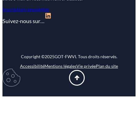
Inscription newsletter
Suivez-nous sur…
Copyright ©
2025
GOT-FWVI. Tous droits réservés.
Accessibilité
Mentions légales
Vie privée
Plan du site
Modifier
mes
préférences
d\’utilisation