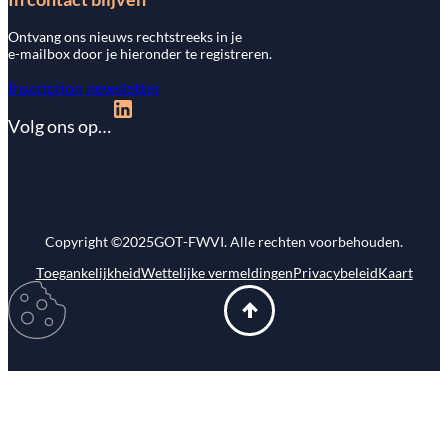
Ontvang ons nieuws rechtstreeks in je
e-mailbox door je hieronder te registreren.
Inscription newsletter
Volg ons op…
Copyright ©
2025
GOT-FWVI. Alle rechten voorbehouden.
Toegankelijkheid
Wettelijke vermeldingen
Privacybeleid
Kaart
Mijn
gebruikersvoorkeuren
wijzigen