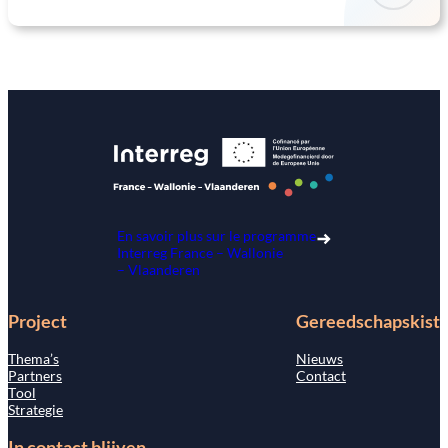
En savoir plus sur le programme
Interreg France – Wallonie
– Vlaanderen
Project
Gereedschapskist
Thema’s
Nieuws
Partners
Contact
Tool
Strategie
In contact blijven