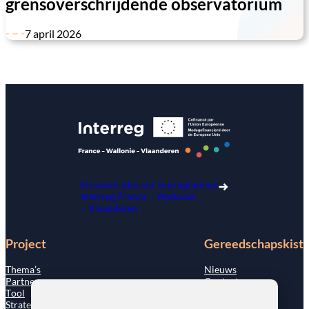
grensoverschrijdende observatorium
7 april 2026
En savoir plus sur le programme
Interreg France – Wallonie
– Vlaanderen
Project
Gereedschapskist
Thema’s
Nieuws
Partners
Contact
Tool
Strategie