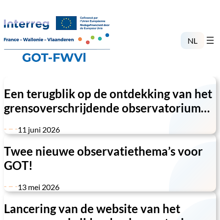
Ga
naar
de
inhoud
NL
Een terugblik op de ontdekking van het
grensoverschrijdende observatorium
Frankrijk-Wallonië-Vlaanderen
11 juni 2026
Twee nieuwe observatiethema’s voor
GOT!
13 mei 2026
Lancering van de website van het