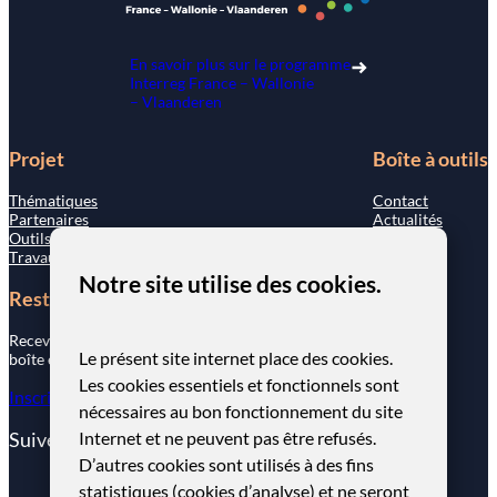
En savoir plus sur le programme
Interreg France – Wallonie
– Vlaanderen
Projet
Boîte à outils
Thématiques
Contact
Partenaires
Actualités
Outils
Travaux stratégiques
Notre site utilise des cookies.
Restons connectés
Recevez nos actualités directement dans votre
Le présent site internet place des cookies.
boîte e-mail en vous inscrivant ci-dessous.
Les cookies essentiels et fonctionnels sont
Inscription newsletter
nécessaires au bon fonctionnement du site
Suivez-nous sur…
Internet et ne peuvent pas être refusés.
D’autres cookies sont utilisés à des fins
statistiques (cookies d’analyse) et ne seront