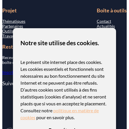
Projet
Boîte à outils
Thématiques
Contact
Partenaires
Actualités
Outils
Travaux stratégiques
Notre site utilise des cookies.
Restons connectés
Recevez nos actualités directement dans votre
Le présent site internet place des cookies.
boîte e-mail en vous inscrivant ci-dessous.
Les cookies essentiels et fonctionnels sont
Inscription newsletter
nécessaires au bon fonctionnement du site
Internet et ne peuvent pas être refusés.
Suivez-nous sur…
D’autres cookies sont utilisés à des fins
statistiques (cookies d’analyse) et ne seront
placés que si vous en acceptez le placement.
Consultez notre
politique en matière de
Copyright ©
2025
GOT-FWVI. Tous droits réservés.
cookies
pour en savoir plus.
Accessibilité
Mentions légales
Vie privée
Plan du site